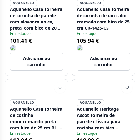
AQUANELLO
AQUANELLO
Aquanello Casa Torneira
Aquanello Casa Torneira
de cozinha de parede
de cozinha de um cabo
com alavanca única,
cromada com bico de 25
preta, com bico de 20
cm CR-1425-CS
Em estoque
Em estoque
cm BL-1420-CS
101,41 €
105,94 €
Adicionar ao
Adicionar ao
carrinho
carrinho
AQUANELLO
AQUANELLO
Aquanello Casa Torneira
Aquanello Heritage
de cozinha
Ascot Torneira de
monocomando preta
parede clássica para
com bico de 25 cm BL-
cozinha com bico
Em estoque
Em estoque
1425-CS
superior preto BL-4110-