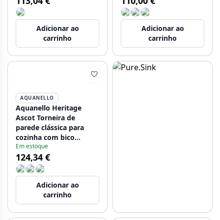
113,04 €
110,00 €
HA
Adicionar ao
Adicionar ao
carrinho
carrinho
AQUANELLO
Aquanello Heritage
Ascot Torneira de
parede clássica para
cozinha com bico
Em estoque
superior em aço
124,34 €
inoxidável NB-4110-HA
Adicionar ao
carrinho