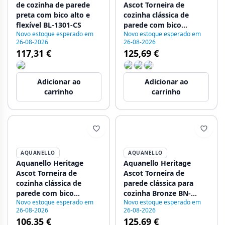
de cozinha de parede
Ascot Torneira de
preta com bico alto e
cozinha clássica de
flexível BL-1301-CS
parede com bico
Novo estoque esperado em
Novo estoque esperado em
superior em bronze BN-
26-08-2026
26-08-2026
4110-HA
117,31 €
125,69 €
Adicionar ao
Adicionar ao
carrinho
carrinho
AQUANELLO
AQUANELLO
Aquanello Heritage
Aquanello Heritage
Ascot Torneira de
Ascot Torneira de
cozinha clássica de
parede clássica para
parede com bico
cozinha Bronze BN-
Novo estoque esperado em
Novo estoque esperado em
superior, cromada CR-
4111-HA
26-08-2026
26-08-2026
4110-HA
106,35 €
125,69 €