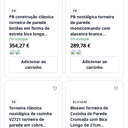
PB
PB
PB construção clássica
PB nostálgica torneira
torneira de parede
de parede
botões em forma de
monocomando com
estrela bica longa
alavanca branca
Em estoque
Em estoque
giratória Cromado
cromada
354,27 €
289,78 €
1208855442
Adicionar ao
Adicionar ao
carrinho
carrinho
PB
BLUSANI
Torneira clássica
Blusani Torneira de
nostálgica de cozinha
Cozinha de Parede
V2721 torneira de
Cromada com Bico
parede em cobre
Longo de 27cm