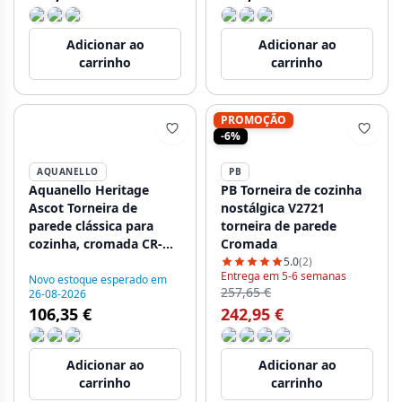
Adicionar ao
Adicionar ao
carrinho
carrinho
PROMOÇÃO
-6%
AQUANELLO
PB
Aquanello Heritage
PB Torneira de cozinha
Ascot Torneira de
nostálgica V2721
parede clássica para
torneira de parede
cozinha, cromada CR-
Cromada
4111-HA
5.0
(2)
Entrega em 5-6 semanas
Novo estoque esperado em
257,65 €
26-08-2026
106,35 €
242,95 €
Adicionar ao
Adicionar ao
carrinho
carrinho