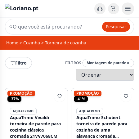
Pesquisar
Home
>
Cozinha
>
Torneira de cozinha
Filtro
FILTROS:
Montagem de parede
PROMOÇÃO
PROMOÇÃO
-37%
-41%
AQUATRIMO
AQUATRIMO
AquaTrimo Vivaldi
AquaTrimo Schubert
torneira de parede para
torneira de parede para
cozinha clássica
cozinha de uma
cromada 21VV7068CM
alavanca cromada