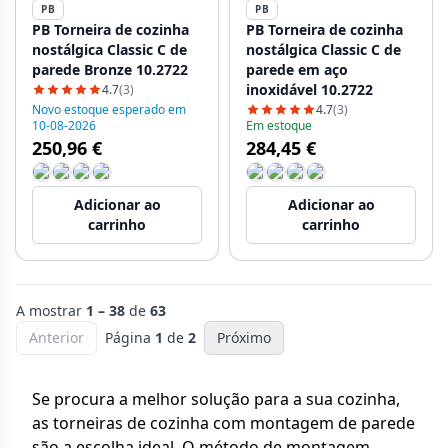
PB
PB
PB Torneira de cozinha
PB Torneira de cozinha
nostálgica Classic C de
nostálgica Classic C de
parede Bronze 10.2722
parede em aço
inoxidável 10.2722
4.7
(3)
Novo estoque esperado em
4.7
(3)
10-08-2026
Em estoque
250,96 €
284,45 €
Adicionar ao
Adicionar ao
carrinho
carrinho
A mostrar
1 – 38
de
63
Anterior
Página
1
de
2
Próximo
Se procura a melhor solução para a sua cozinha,
as torneiras de cozinha com montagem de parede
são a escolha ideal. O método de montagem