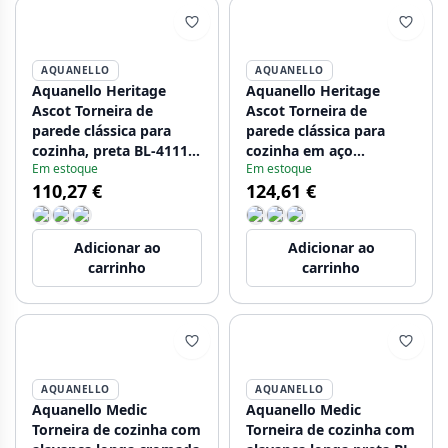
AQUANELLO
AQUANELLO
Aquanello Heritage
Aquanello Heritage
Ascot Torneira de
Ascot Torneira de
parede clássica para
parede clássica para
cozinha, preta BL-4111-
cozinha em aço
Em estoque
Em estoque
HA
inoxidável NB-4111-HA
110,27 €
124,61 €
Adicionar ao
Adicionar ao
carrinho
carrinho
AQUANELLO
AQUANELLO
Aquanello Medic
Aquanello Medic
Torneira de cozinha com
Torneira de cozinha com