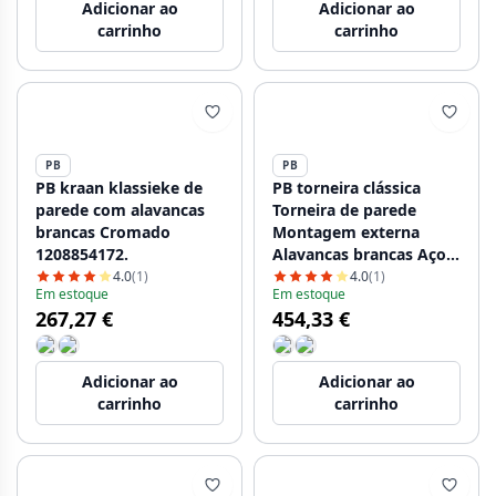
Adicionar ao
Adicionar ao
carrinho
carrinho
PB
PB
PB kraan klassieke de
PB torneira clássica
parede com alavancas
Torneira de parede
brancas Cromado
Montagem externa
1208854172.
Alavancas brancas Aço
inoxidável 1208854192
4.0
(1)
4.0
(1)
Em estoque
Em estoque
267,27 €
454,33 €
Adicionar ao
Adicionar ao
carrinho
carrinho