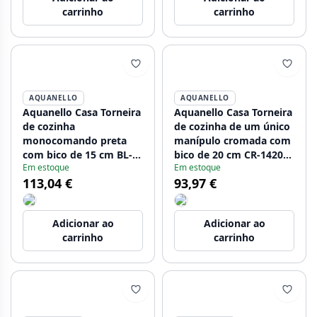
carrinho
carrinho
AQUANELLO
AQUANELLO
Aquanello Casa Torneira
Aquanello Casa Torneira
de cozinha
de cozinha de um único
monocomando preta
manípulo cromada com
com bico de 15 cm BL-
bico de 20 cm CR-1420-
Em estoque
Em estoque
1415-CS
CS
113,04 €
93,97 €
Adicionar ao
Adicionar ao
carrinho
carrinho