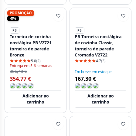
PROMOÇÃO
-8%
PB
PB
Torneira de cozinha
PB Torneira nostálgica
nostálgica PB V2721
de cozinha Classic,
torneira de parede
torneira de parede
Bronze
Cromada V2722
5.0
(2)
4.7
(3)
Entrega em 5-6 semanas
386,48 €
Em breve em estoque
354,77 €
167,30 €
Adicionar ao
Adicionar ao
carrinho
carrinho