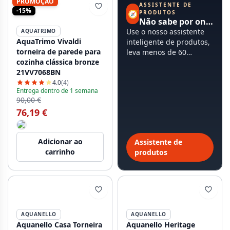
PROMOÇÃO
ASSISTENTE DE
-15%
🧭
PRODUTOS
Não sabe por onde começar?
Use o nosso assistente
AQUATRIMO
AquaTrimo Vivaldi
inteligente de produtos,
torneira de parede para
leva menos de 60
cozinha clássica bronze
segundos.
21VV7068BN
4.0
(4)
Entrega dentro de 1 semana
90,00 €
76,19 €
Adicionar ao
Assistente de
carrinho
produtos
AQUANELLO
AQUANELLO
Aquanello Casa Torneira
Aquanello Heritage