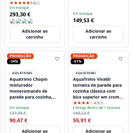
1208953528
1208952918
5.0
(2)
Em estoque
293,30 €
Em estoque
149,53 €
Adicionar ao
Adicionar ao
carrinho
carrinho
PROMOÇÃO
PROMOÇÃO
-34%
-61%
AQUATRIMO
AQUATRIMO
Aquatrimo Chopin
AquaTrimo Vivaldi
misturador
torneira de parede para
monocomando de
cozinha clássica com
parede para cozinha,
bica superior em cromo
preto fosco com bica de
21VV7066CM
4.3
(3)
Em estoque
Entrega dentro de 1 semana
297mm 21CP8469SW
137,95 €
143,23 €
90,47 €
55,91 €
Adicionar ao
Adicionar ao