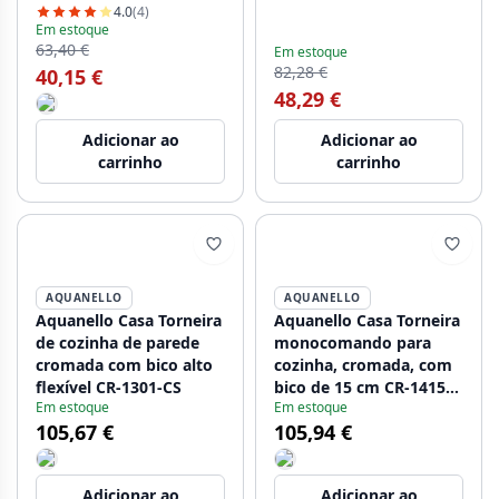
21ST7076CM
4.0
(4)
Em estoque
63,40 €
Em estoque
82,28 €
40,15 €
48,29 €
Adicionar ao
Adicionar ao
carrinho
carrinho
AQUANELLO
AQUANELLO
Aquanello Casa Torneira
Aquanello Casa Torneira
de cozinha de parede
monocomando para
cromada com bico alto
cozinha, cromada, com
flexível CR-1301-CS
bico de 15 cm CR-1415-
Em estoque
Em estoque
CS
105,67 €
105,94 €
Adicionar ao
Adicionar ao