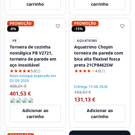
carrinho
carrinho
PROMOÇÃO
PROMOÇÃO
-8%
-15%
PB
AQUATRIMO
Torneira de cozinha
Aquatrimo Chopin
nostálgica PB V2721,
torneira de parede com
torneira de parede em
bica alta flexível fosca
aço inoxidável
preta 21CP8462SW
5.0
(2)
4.0
(1)
Novo estoque esperado em
02-09-2026
438,01 €
Entrega 15-08-2026
153,57 €
401,53 €
131,13 €
Adicionar ao
Adicionar ao
carrinho
carrinho