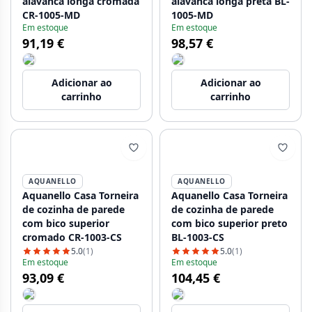
alavanca longa cromada
alavanca longa preta BL-
CR-1005-MD
1005-MD
Em estoque
Em estoque
91,19 €
98,57 €
Adicionar ao
Adicionar ao
carrinho
carrinho
AQUANELLO
AQUANELLO
Aquanello Casa Torneira
Aquanello Casa Torneira
de cozinha de parede
de cozinha de parede
com bico superior
com bico superior preto
cromado CR-1003-CS
BL-1003-CS
5.0
(1)
5.0
(1)
Em estoque
Em estoque
93,09 €
104,45 €