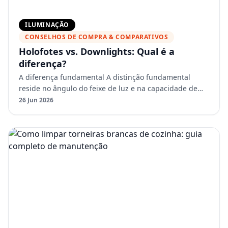
ILUMINAÇÃO
CONSELHOS DE COMPRA & COMPARATIVOS
Holofotes vs. Downlights: Qual é a
diferença?
A diferença fundamental A distinção fundamental
reside no ângulo do feixe de luz e na capacidade de
regulação. Os downlights projetam um feixe fixo e
26 Jun 2026
relativame…