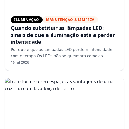
ILUMINAÇÃO
MANUTENÇÃO & LIMPEZA
Quando substituir as lâmpadas LED:
sinais de que a iluminação está a perder
intensidade
Por que é que as lâmpadas LED perdem intensidade
com o tempo Os LEDs não se queimam como as
lâmpadas antigas. Em vez disso, perdem lentamente a
10 Jul 2026
eficiência. Com …