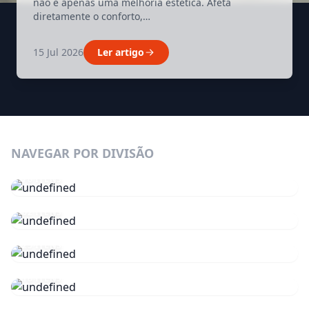
não é apenas uma melhoria estética. Afeta
diretamente o conforto,…
15 Jul 2026
Ler artigo
NAVEGAR POR DIVISÃO
Cozinha
78 ITENS
Casa de banho
62 ITENS
Iluminação
25 ITENS
Ferramentas
18 ITENS