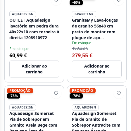
-40%
AQUADESIGN
GRANITEMY
OUTLET Aquadesign
GraniteMy Lava-louças
lavatório em pedra dura
de granito 56x48 cm
40x22x10 com torneira à
preto de montar com
direita 1208910972
plugue de aço
Em estoque
inoxidável incluindo
469,22 €
Em estoque
acessórios 1208967231
60,99 €
279,55 €
Adicionar ao
Adicionar ao
carrinho
carrinho
PROMOÇÃO
PROMOÇÃO
-78%
-78%
AQUADESIGN
AQUADESIGN
Aquadesign Somerset
Aquadesign Somerset
Pia de Sobrepor em
Pia de Granito de
Granito Areia Bege com
Sobrepor Antracite com
Pequena Área de
Pequena Área de