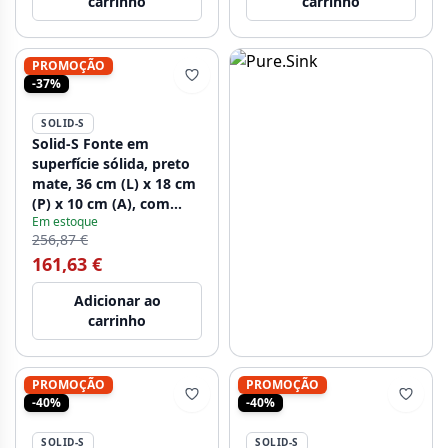
carrinho
carrinho
PROMOÇÃO
-37%
SOLID-S
Solid-S Fonte em
superfície sólida, preto
mate, 36 cm (L) x 18 cm
(P) x 10 cm (A), com
Em estoque
tampa, modelo à
256,87 €
esquerda, sem orifício
161,63 €
para torneira,
1208954157
Adicionar ao
carrinho
PROMOÇÃO
PROMOÇÃO
-40%
-40%
SOLID-S
SOLID-S