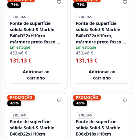
-71%
-71%
SOLID-S
SOLID-S
Fonte de superfície
Fonte de superfície
sólida Solid-S Marble
sólida Solid-S Marble
B40xD22xH10cm
B40xD22xH10cm,
mármore preto fosco à
mármore preto fosco à
Em estoque
Em estoque
esquerda com furo para
direita com furo para
453,46 €
453,46 €
torneira 1208954633
torneira 1208954634.
131,13 €
131,13 €
Adicionar ao
Adicionar ao
carrinho
carrinho
PROMOÇÃO
PROMOÇÃO
-69%
-69%
SOLID-S
SOLID-S
Fonte de superfície
Fonte de superfície
sólida Solid-S Marble
sólida Solid-S Marble
B40xD22xH10cm
B36xD18xH10cm