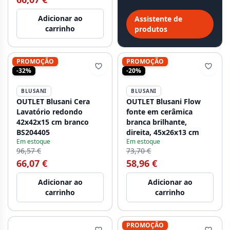
Adicionar ao
Assistente de
carrinho
produtos
PROMOÇÃO
PROMOÇÃO
-32%
-20%
BLUSANI
BLUSANI
OUTLET Blusani Cera
OUTLET Blusani Flow
Lavatório redondo
fonte em cerâmica
42x42x15 cm branco
branca brilhante,
BS204405
direita, 45x26x13 cm
Em estoque
Em estoque
96,57 €
73,70 €
66,07 €
58,96 €
Adicionar ao
Adicionar ao
carrinho
carrinho
PROMOÇÃO