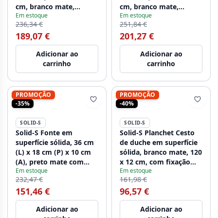
cm, branco mate,
cm, branco mate,
Em estoque
Em estoque
1208953272
1208953273
236,34 €
251,84 €
189,07 €
201,27 €
Adicionar ao
Adicionar ao
carrinho
carrinho
PROMOÇÃO
PROMOÇÃO
-35%
-40%
SOLID-S
SOLID-S
Solid-S Fonte em
Solid-S Planchet Cesto
superfície sólida, 36 cm
de duche em superfície
(L) x 18 cm (P) x 10 cm
sólida, branco mate, 120
(A), preto mate com
x 12 cm, com fixação
Em estoque
Em estoque
tampa, 1208953168
oculta 1208953449
232,47 €
161,98 €
151,46 €
96,57 €
Adicionar ao
Adicionar ao