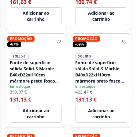
161,63 €
106,74 €
torneira, 1208954164
Adicionar ao
Adicionar ao
carrinho
carrinho
PROMOÇÃO
PROMOÇÃO
-67%
-69%
SOLID-S
SOLID-S
Fonte de superfície
Fonte de superfície
sólida Solid-S Marble
sólida Solid-S Marble
B40xD22xH10cm
B40xD22xH10cm
mármore preto fosco
mármore preto fosco
Em estoque
Em estoque
1208953898.
esquerdo sem furo para
399,07 €
423,47 €
torneira 1208954632
131,13 €
131,13 €
Adicionar ao
Adicionar ao
carrinho
carrinho
PROMOÇÃO
PROMOÇÃO