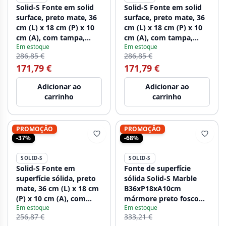
Solid-S Fonte em solid
Solid-S Fonte em solid
surface, preto mate, 36
surface, preto mate, 36
cm (L) x 18 cm (P) x 10
cm (L) x 18 cm (P) x 10
cm (A), com tampa,
cm (A), com tampa,
Em estoque
Em estoque
modelo à esquerda com
modelo à direita com
286,85 €
286,85 €
orifício para torneira
orifício para torneira
171,79 €
171,79 €
1208954158
1208954163
Adicionar ao
Adicionar ao
carrinho
carrinho
PROMOÇÃO
PROMOÇÃO
-37%
-68%
SOLID-S
SOLID-S
Solid-S Fonte em
Fonte de superfície
superfície sólida, preto
sólida Solid-S Marble
mate, 36 cm (L) x 18 cm
B36xP18xA10cm
(P) x 10 cm (A), com
mármore preto fosco
Em estoque
Em estoque
tampa, modelo à
1208953896
256,87 €
333,21 €
direita, sem orifício para