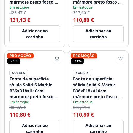
mármore preto fosco à
mármore preto fosco à
Em estoque
Em estoque
direita sem furo para
esquerda sem furo para
423,47 €
357,60 €
torneira 1208954635
torneira 1208954636.
131,13 €
110,80 €
Adicionar ao
Adicionar ao
carrinho
carrinho
PROMOÇÃO
PROMOÇÃO
-71%
-71%
SOLID-S
SOLID-S
Fonte de superfície
Fonte de superfície
sólida Solid-S Marble
sólida Solid-S Marble
B36xD18xH10cm
B36xP18xA10cm
mármore preto fosco à
mármore preto fosco à
Em estoque
Em estoque
esquerda com furo para
direita com furo para
387,59 €
387,59 €
torneira 1208954637
torneira 1208954638
110,80 €
110,80 €
Adicionar ao
Adicionar ao
carrinho
carrinho