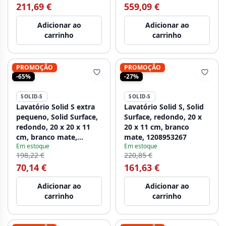
211,69 €
559,09 €
B180xD45xH8cm
1208952416.
Adicionar ao
Adicionar ao
carrinho
carrinho
PROMOÇÃO
PROMOÇÃO
-65%
-27%
SOLID-S
SOLID-S
Lavatório Solid S extra
Lavatório Solid S, Solid
pequeno, Solid Surface,
Surface, redondo, 20 x
redondo, 20 x 20 x 11
20 x 11 cm, branco
cm, branco mate,
mate, 1208953267
Em estoque
Em estoque
1208852722
198,22 €
220,85 €
70,14 €
161,63 €
Adicionar ao
Adicionar ao
carrinho
carrinho