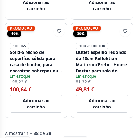
Adicionar ao
Adicionar ao
carrinho
carrinho
PROMOÇÃO
PROMOÇÃO
-49%
-39%
SOLID-S
HOUSE DOCTOR
Solid-S Nicho de
Outlet espelho redondo
superfície sólida para
de 40cm Reflektion
casa de banho, para
Matt iron/Preto - House
encastrar, sobrepor ou
Doctor para sala de
Em estoque
Em estoque
semi-encastrar,
estar Fk0201
198,22 €
81,32 €
300x300x150,
100,64 €
49,81 €
1208920887
Adicionar ao
Adicionar ao
carrinho
carrinho
A mostrar
1 – 38
de
38