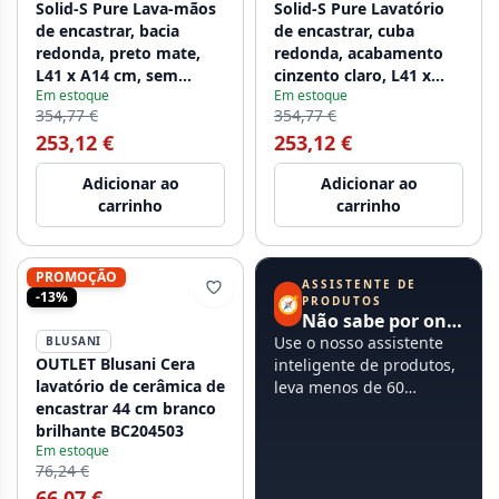
Solid-S Pure Lava-mãos
Solid-S Pure Lavatório
de encastrar, bacia
de encastrar, cuba
redonda, preto mate,
redonda, acabamento
L41 x A14 cm, sem
cinzento claro, L41 x
Em estoque
Em estoque
rebordo, com tampão
A14 cm, sem rebordo,
354,77 €
354,77 €
em solid surface
1208919566
253,12 €
253,12 €
1208775662
Adicionar ao
Adicionar ao
carrinho
carrinho
PROMOÇÃO
ASSISTENTE DE
-13%
🧭
PRODUTOS
Não sabe por onde começar?
Use o nosso assistente
BLUSANI
OUTLET Blusani Cera
inteligente de produtos,
lavatório de cerâmica de
leva menos de 60
encastrar 44 cm branco
segundos.
brilhante BC204503
Em estoque
76,24 €
66,07 €