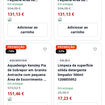
Em estoque
Em estoque
Escorrimento 570 x 495
Escorrimento 570 x 495
594,98 €
594,98 €
mm 1208970083
mm 1208970084
131,13 €
131,13 €
Adicionar ao
Adicionar ao
carrinho
carrinho
PROMOÇÃO
PROMOÇÃO
-74%
-32%
AQUADESIGN
SOLID-S
Aquadesign Kensley Pia
Limpeza de superfície
de Sobrepor em Granito
sólida detergente
Antracite com pequena
limpador 500ml
Área de Escorrimento 65
1208855952
Em estoque
x 44 cm 1208970085
573,52 €
Em estoque
25,36 €
151,46 €
17,23 €