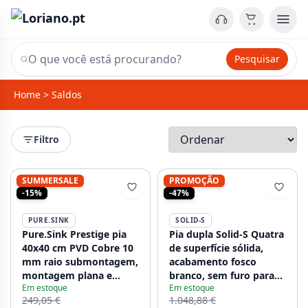
Pesquisar
Home
>
Saldos
Filtro
SUMMERSALE
PROMOÇÃO
-15%
-47%
PURE.SINK
SOLID-S
Pure.Sink Prestige pia
Pia dupla Solid-S Quatra
40x40 cm PVD Cobre 10
de superfície sólida,
mm raio submontagem,
acabamento fosco
montagem plana e
branco, sem furo para
Em estoque
Em estoque
montagem em
torneira, com tampa
249,05 €
1.048,88 €
superfície PPG4040-62
sólida, dimensões