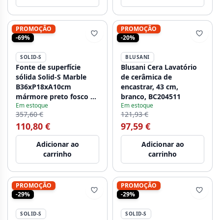
PROMOÇÃO
PROMOÇÃO
-69%
-20%
SOLID-S
BLUSANI
Fonte de superfície
Blusani Cera Lavatório
sólida Solid-S Marble
de cerâmica de
B36xP18xA10cm
encastrar, 43 cm,
mármore preto fosco à
branco, BC204511
Em estoque
Em estoque
direita sem furo para
357,60 €
121,93 €
torneira 1208954639
110,80 €
97,59 €
Adicionar ao
Adicionar ao
carrinho
carrinho
PROMOÇÃO
PROMOÇÃO
-29%
-29%
SOLID-S
SOLID-S