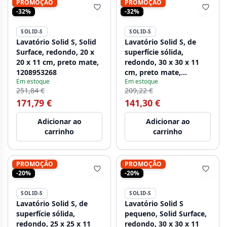
PROMOÇÃO
PROMOÇÃO
-32%
-32%
SOLID-S
SOLID-S
Lavatório Solid S, Solid
Lavatório Solid S, de
Surface, redondo, 20 x
superfície sólida,
20 x 11 cm, preto mate,
redondo, 30 x 30 x 11
1208953268
cm, preto mate,
Em estoque
Em estoque
1208953271
251,84 €
209,22 €
171,79 €
141,30 €
Adicionar ao
Adicionar ao
carrinho
carrinho
PROMOÇÃO
PROMOÇÃO
-20%
-20%
SOLID-S
SOLID-S
Lavatório Solid S, de
Lavatório Solid S
superfície sólida,
pequeno, Solid Surface,
redondo, 25 x 25 x 11
redondo, 30 x 30 x 11