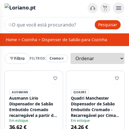
Pesquisar
Home
>
Cozinha
>
Dispenser de Sabão para Cozinha
Filtro
FILTROS:
Cromo
AUSMANN
QUADRI
Ausmann Lirio
Quadri Manchester
Dispensador de Sabão
Dispensador de Sabão
Embutido Cromado
Embutido Cromado -
recarregável a partir de
Recarregável por Cima
Em estoque
Em estoque
cima 1208971203
1208967654
36,62 €
24,26 €