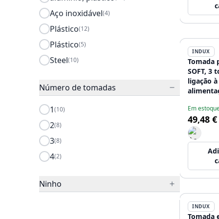
c
Aço inoxidável
(4)
Plástico
(12)
Plástico
(5)
INDUX
Steel
(10)
Tomada p
SOFT, 3 
ligação à
Número de tomadas
alimenta
preto
1
Em estoqu
(10)
49,48 €
2
(8)
3
(8)
Adi
4
(2)
c
Ninho
INDUX
Tomada 