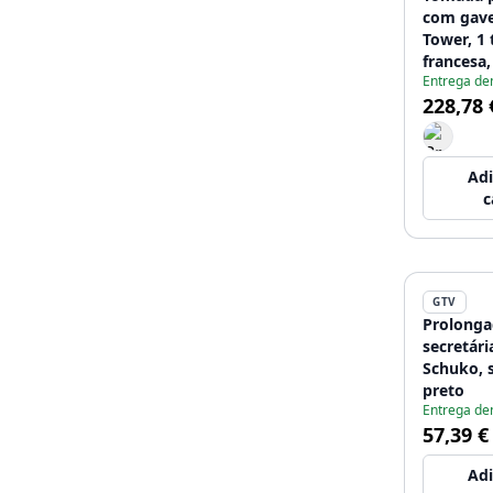
com gave
Tower, 1
francesa,
Entrega de
1 porta 
228,78 
1,5 m, p
aço inoxi
Adi
c
GTV
Prolonga
secretári
Schuko, 
preto
Entrega de
57,39 €
Adi