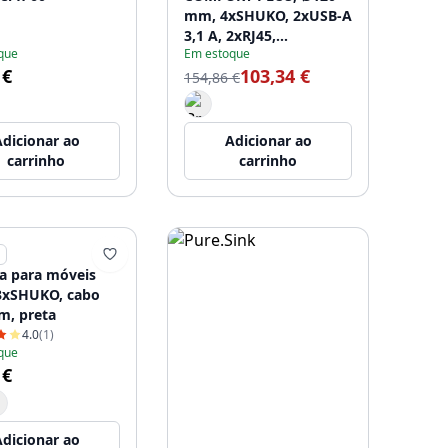
mm, 4xSHUKO, 2xUSB-A
3,1 A, 2xRJ45,
que
Em estoque
carregador indutivo de
 €
103,34 €
5 W, cabo de 1,5 m,
154,86 €
preta
dicionar ao
Adicionar ao
carrinho
carrinho
 para móveis
3xSHUKO, cabo
 m, preta
4.0
(1)
que
 €
dicionar ao