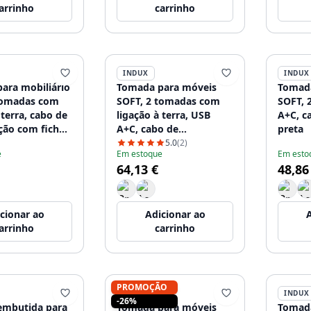
arrinho
carrinho
INDUX
INDUX
ara mobiliário
Tomada para móveis
Tomada
tomadas com
SOFT, 2 tomadas com
SOFT, 
 terra, cabo de
ligação à terra, USB
A+C, c
ção com ficha,
A+C, cabo de
preta
alimentação com ficha,
5.0
(2)
e
Em estoque
Em esto
preto
64,13 €
48,86
cionar ao
Adicionar ao
A
arrinho
carrinho
PROMOÇÃO
INDUX
INDUX
-26%
embutida para
Tomada para móveis
Tomada