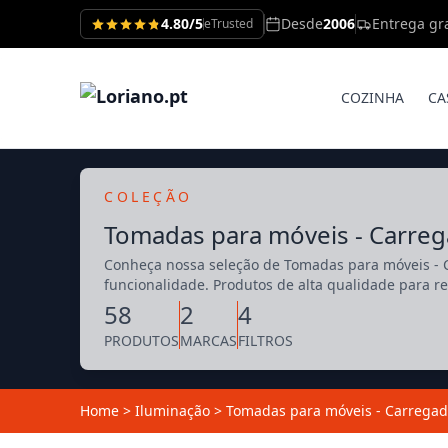
4.80/5
Desde
2006
Entrega gra
eTrusted
COZINHA
CA
COLEÇÃO
Tomadas para móveis - Carre
Conheça nossa seleção de Tomadas para móveis - C
funcionalidade. Produtos de alta qualidade para r
58
2
4
PRODUTOS
MARCAS
FILTROS
Home
>
Iluminação
>
Tomadas para móveis - Carregad