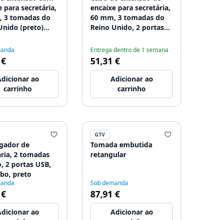
 para secretária,
encaixe para secretária,
 3 tomadas do
60 mm, 3 tomadas do
Unido (preto)
Reino Unido, 2 portas
O EM INGLÊS
USB 2,1 A 5 V (preto)
VERSÃO EM INGLÊS
manda
Entrega dentro de 1 semana
 €
51,31 €
dicionar ao
Adicionar ao
carrinho
carrinho
GTV
gador de
Tomada embutida
ária, 2 tomadas
retangular
, 2 portas USB,
bo, preto
manda
Sob demanda
 €
87,91 €
dicionar ao
Adicionar ao