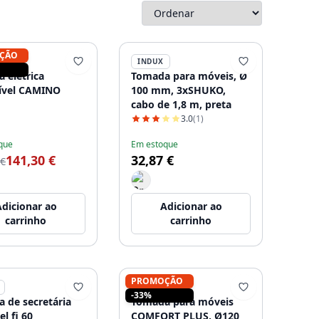
ÇÃO
INDUX
 elétrica
Tomada para móveis, Ø
ível CAMINO
100 mm, 3xSHUKO,
cabo de 1,8 m, preta
3.0
(1)
que
Em estoque
141,30 €
32,87 €
 €
dicionar ao
Adicionar ao
carrinho
carrinho
PROMOÇÃO
INDUX
-33%
 de secretária
Tomada para móveis
el fi 60
COMFORT PLUS, Ø120