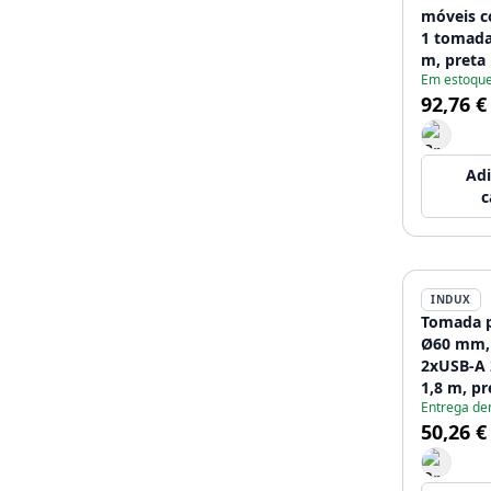
móveis c
1 tomada 
m, preta
Em estoqu
92,76 €
Adi
c
INDUX
Tomada p
Ø60 mm,
2xUSB-A 
1,8 m, pr
Entrega de
50,26 €