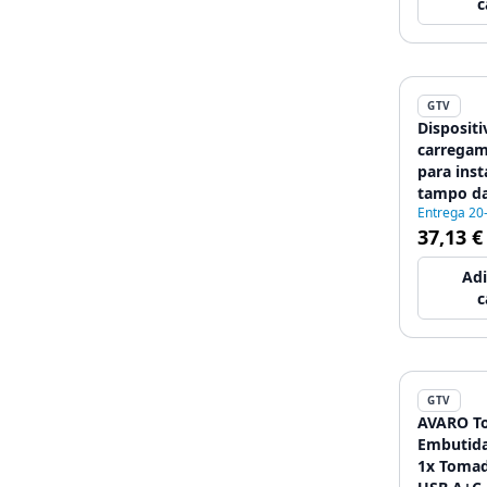
c
GTV
Dispositi
carregam
para inst
tampo da
Entrega 20
de 2 m, 
37,13 €
Adi
c
GTV
AVARO T
Embutida
1x Tomad