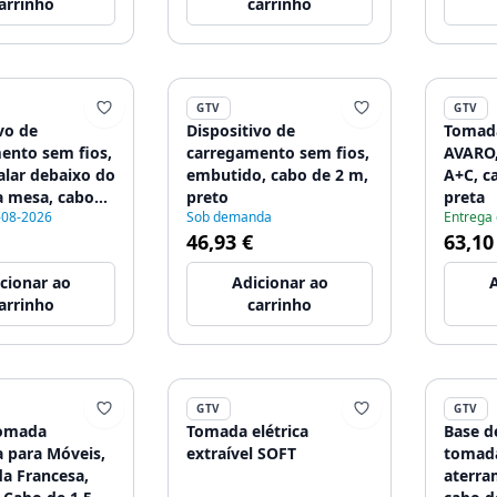
arrinho
carrinho
GTV
GTV
vo de
Dispositivo de
Tomada
ento sem fios,
carregamento sem fios,
AVARO
alar debaixo do
embutido, cabo de 2 m,
A+C, c
 mesa, cabo
preto
preta
-08-2026
Sob demanda
Entrega
preto
46,93 €
63,10
cionar ao
Adicionar ao
A
arrinho
carrinho
GTV
GTV
omada
Tomada elétrica
Base d
 para Móveis,
extraível SOFT
tomad
a Francesa,
aterra