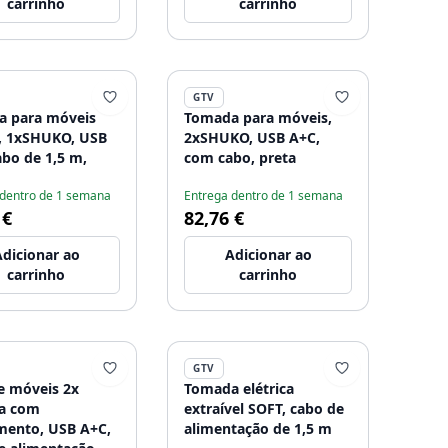
carrinho
carrinho
GTV
 para móveis
Tomada para móveis,
, 1xSHUKO, USB
2xSHUKO, USB A+C,
abo de 1,5 m,
com cabo, preta
 dentro de 1 semana
Entrega dentro de 1 semana
 €
82,76 €
dicionar ao
Adicionar ao
carrinho
carrinho
GTV
e móveis 2x
Tomada elétrica
a com
extraível SOFT, cabo de
mento, USB A+C,
alimentação de 1,5 m