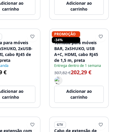
dicionar ao
Adicionar ao
carrinho
carrinho
PROMOÇÃO
INDUX
-34%
 para móveis
Tomada para móveis
1xSHUKO, 2xUSB-
BAR, 2xSHUKO, USB
I, cabo RJ45 de
A+C, HDMI, cabo RJ45
 preta
de 1,5 m, preta
manda
Entrega dentro de 1 semana
9 €
202,29 €
307,82 €
dicionar ao
Adicionar ao
carrinho
carrinho
GTV
e extensão com
Cabo de extensão de