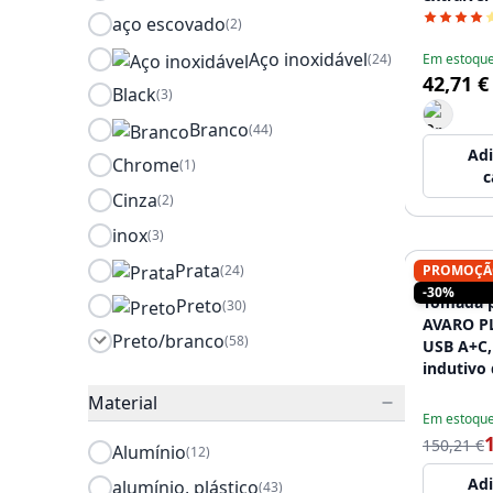
aço escovado
(2)
Aço inoxidável
(24)
Em estoqu
42,71 €
Black
(3)
Branco
(44)
Adi
Chrome
(1)
c
Cinza
(2)
inox
(3)
Prata
(24)
PROMOÇÃ
INDUX
-30%
Tomada p
Preto
(30)
AVARO P
Preto/branco
(58)
USB A+C,
indutivo 
de 1,5 m,
Material
Em estoqu
150,21 €
Alumínio
(12)
Adi
alumínio, plástico
(43)