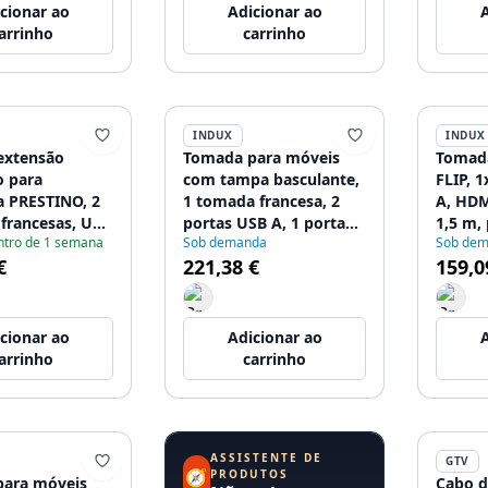
cionar ao
Adicionar ao
A
arrinho
carrinho
INDUX
INDUX
extensão
Tomada para móveis
Tomada
 para
com tampa basculante,
FLIP, 
a PRESTINO, 2
1 tomada francesa, 2
A, HDM
francesas, USB
portas USB A, 1 porta
1,5 m,
ntro de 1 semana
Sob demanda
Sob de
5, HDMI, cabo
RJ45, cabo de 1,5 m,
€
221,38 €
159,0
 preto
preta
cionar ao
Adicionar ao
A
arrinho
carrinho
ASSISTENTE DE
GTV
🧭
PRODUTOS
ara móveis
Cabo d