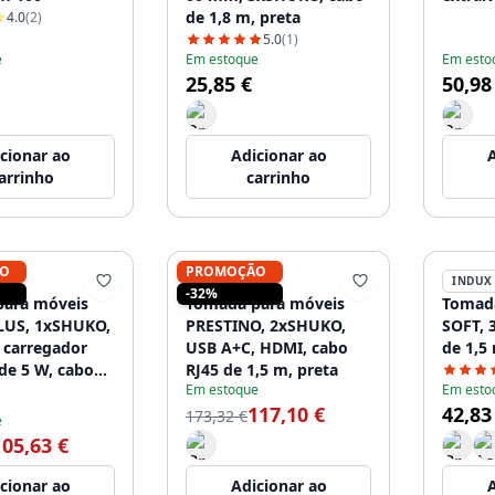
de 1,8 m, preta
4.0
(2)
5.0
(1)
e
Em estoque
Em esto
25,85 €
50,98
cionar ao
Adicionar ao
A
arrinho
carrinho
O
PROMOÇÃO
INDUX
INDUX
-32%
ara móveis
Tomada para móveis
Tomada
LUS, 1xSHUKO,
PRESTINO, 2xSHUKO,
SOFT, 
 carregador
USB A+C, HDMI, cabo
de 1,5
de 5 W, cabo
RJ45 de 1,5 m, preta
Em estoque
Em esto
 preta
117,10 €
42,83
173,32 €
e
105,63 €
cionar ao
Adicionar ao
A