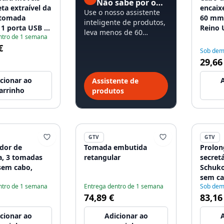
Não sabe por onde começar?
ta extraível da
encaixe
Use o nosso assistente
 tomada
60 mm,
inteligente de produtos,
 1 porta USB A,
Reino 
leva menos de 60
ntro de 1 semana
USB C, cabo de
VERSÃ
segundos.
€
reta, tampa em
Sob de
dável
29,66
cionar ao
A
Assistente de
arrinho
produtos
GTV
GTV
dor de
Tomada embutida
Prolon
a, 3 tomadas
retangular
secret
sem cabo,
Schuko
sem ca
ntro de 1 semana
Entrega dentro de 1 semana
Sob de
74,89 €
83,16
cionar ao
Adicionar ao
A