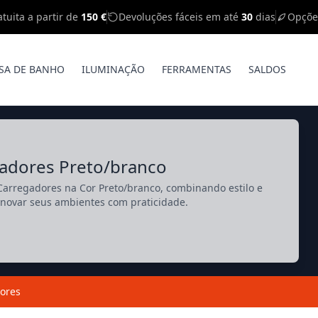
tuita a partir de
150 €
Devoluções fáceis em até
30
dias
Opçõe
SA DE BANHO
ILUMINAÇÃO
FERRAMENTAS
SALDOS
gadores Preto/branco
arregadores na Cor Preto/branco, combinando estilo e
enovar seus ambientes com praticidade.
ores