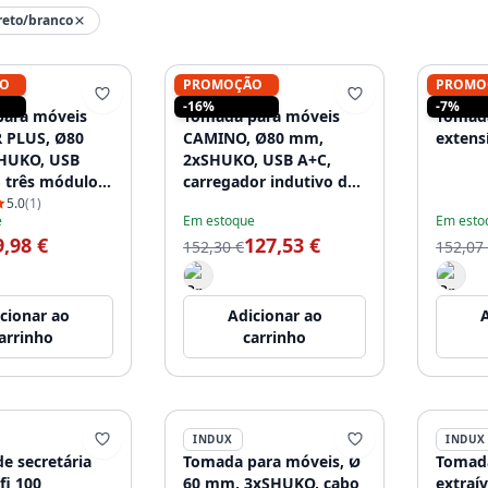
reto/branco
O
PROMOÇÃO
PROMO
INDUX
INDUX
-16%
-7%
ara móveis
Tomada para móveis
Tomada
 PLUS, Ø80
CAMINO, Ø80 mm,
extens
HUKO, USB
2xSHUKO, USB A+C,
 três módulos
carregador indutivo de
veis incluídos
10 W, cabo de 1,5 m,
5.0
(1)
e
Em estoque
Em esto
nto (USB-A,
preto
9,98 €
127,53 €
5), cabo de 1,5
152,30 €
152,07
cionar ao
Adicionar ao
A
arrinho
carrinho
INDUX
INDUX
e secretária
Tomada para móveis, Ø
Tomada
fi 100
60 mm, 3xSHUKO, cabo
extraív