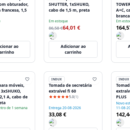
om obturador,
SHUTTER, 1xSHUKO,
TOWER
francesa, 1,5
cabo de 1,5 m, preta
A+C, c
branca
e
Em estoque
Em esto
64,01 €
164,5
86,58 €
cionar ao
Adicionar ao
A
arrinho
carrinho
INDUX
INDUX
ara móveis,
Tomada de secretária
Tomada
 3xSHUKO,
extraível fi 60
extraí
2,1 A, cabo de
PLUS
5.0
(1)
eta
Novo es
ntro de 1 semana
Entrega 20-08-2026
11-08-2
33,08 €
142,4