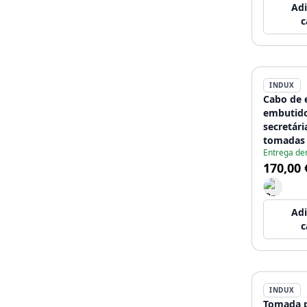
Adi
c
INDUX
Cabo de 
embutido
secretári
tomadas 
Entrega de
A+C, RJ4
170,00 
de 1,5 m,
Adi
c
INDUX
Tomada p