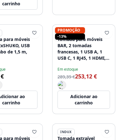
carrinho
PROMOÇÃO
INDUX
-13%
 para móveis
Tomada para móveis
2xSHUKO, USB
BAR, 2 tomadas
abo de 1,5 m,
francesas, 1 USB A, 1
USB C, 1 RJ45, 1 HDMI,
cabo de 1,5 m, preto
que
Em estoque
 €
253,12 €
289,39 €
dicionar ao
Adicionar ao
carrinho
carrinho
INDUX
 para móveis
Tomada extraível