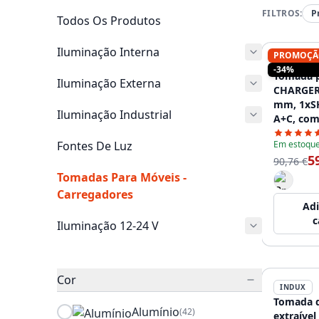
FILTROS:
P
Todos Os Produtos
Iluminação Interna
PROMOÇÃ
INDUX
-34%
Tomada p
Iluminação Externa
CHARGER
mm, 1xS
Iluminação Industrial
A+C, com
substituí
Fontes De Luz
Em estoqu
no conju
5
HDMI, RJ4
90,76 €
m, preto
Tomadas Para Móveis -
Carregadores
Adi
c
Iluminação 12-24 V
Cor
INDUX
Tomada d
Alumínio
(42)
extraível 