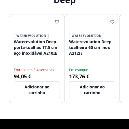
P
-4
WATEREVOLUTION
WATEREVOLUTION
Waterevolution Deep
Waterevolution Deep
Wa
porta-toalhas 17,5 cm
toalheiro 60 cm inox
to
aço inoxidável A210IE
A212IE
in
Em
90
Entrega em 3-4 semanas
Em estoque
94,05 €
173,76 €
5
Adicionar ao
Adicionar ao
carrinho
carrinho