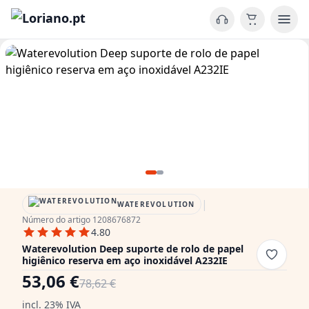
|
WATEREVOLUTION
Número do artigo 1208676872
4.80
Waterevolution Deep suporte de rolo de papel
higiênico reserva em aço inoxidável A232IE
53,06 €
78,62 €
incl. 23% IVA