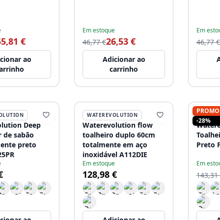
e
Em estoque
Em esto
55,81 €
26,53 €
46,77 €
46,77 €
cionar ao
Adicionar ao
A
arrinho
carrinho
PROMO
OLUTION
WATEREVOLUTION
WATER
-28%
lution Deep
Waterevolution flow
Watere
r de sabão
toalheiro duplo 60cm
Toalhe
ente preto
totalmente em aço
Preto 
25PR
inoxidável A112DIE
e
Em estoque
Em esto
€
128,98 €
143,31
cionar ao
Adicionar ao
A