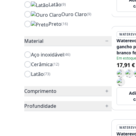
Latão
(9)
c
Ouro Claro
(9)
Preto
(16)
WATEREV
Material
Waterevo
gancho p
branco f
Aço inoxidável
(46)
Em estoqu
Cerâmica
17,91 €
(12)
Latão
(73)
Comprimento
Adi
c
Profundidade
WATEREV
Waterevo