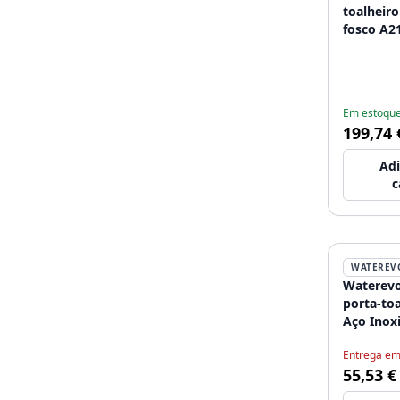
toalheir
fosco A2
Em estoqu
199,74 
Adi
c
WATEREV
Waterevo
porta-to
Aço Inox
Entrega em
55,53 €