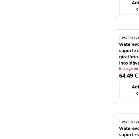
Adi
c
WATEREV
Waterevo
suporte 
giratório
inoxidáv
Entrega em
64,49 €
Adi
c
WATEREV
Waterevo
suporte v