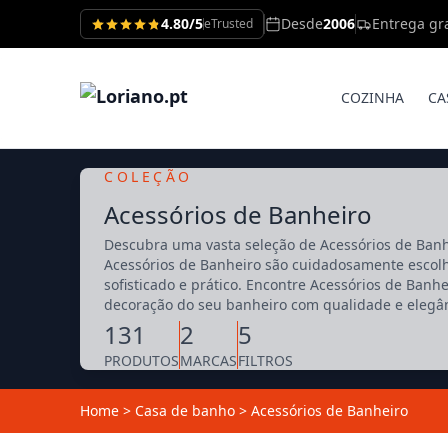
4.80/5
Desde
2006
Entrega gra
eTrusted
COZINHA
CA
COLEÇÃO
Acessórios de Banheiro
Descubra uma vasta seleção de Acessórios de Banh
Acessórios de Banheiro são cuidadosamente escol
sofisticado e prático. Encontre Acessórios de Ban
decoração do seu banheiro com qualidade e elegâ
131
2
5
PRODUTOS
MARCAS
FILTROS
Home
>
Casa de banho
>
Acessórios de Banheiro