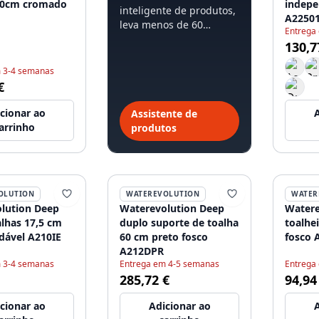
40cm cromado
indep
inteligente de produtos,
A2250
leva menos de 60
Entrega
segundos.
130,7
 3-4 semanas
€
cionar ao
A
Assistente de
arrinho
produtos
OLUTION
WATEREVOLUTION
WATER
lution Deep
Waterevolution Deep
Watere
alhas 17,5 cm
duplo suporte de toalha
toalhe
idável A210IE
60 cm preto fosco
fosco 
A212DPR
 3-4 semanas
Entrega em 4-5 semanas
Entrega
285,72 €
94,94
cionar ao
Adicionar ao
A