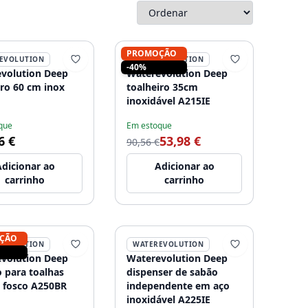
PROMOÇÃO
EVOLUTION
WATEREVOLUTION
-40%
volution Deep
Waterevolution Deep
iro 60 cm inox
toalheiro 35cm
inoxidável A215IE
que
Em estoque
6 €
53,98 €
90,56 €
dicionar ao
Adicionar ao
carrinho
carrinho
ÇÃO
EVOLUTION
WATEREVOLUTION
volution Deep
Waterevolution Deep
 para toalhas
dispenser de sabão
 fosco A250BR
independente em aço
inoxidável A225IE