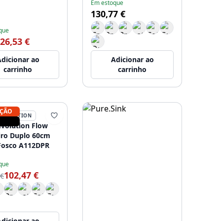
Em estoque
130,77 €
que
26,53 €
dicionar ao
Adicionar ao
carrinho
carrinho
ÇÃO
EVOLUTION
volution Flow
iro Duplo 60cm
Fosco A112DPR
que
102,47 €
 €
dicionar ao