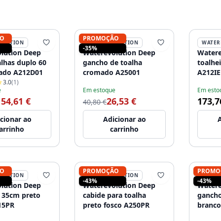
O
PROMOÇÃO
OLUTION
WATEREVOLUTION
WATER
-35%
lution Deep
Waterevolution Deep
Watere
alhas duplo 60
gancho de toalha
toalhe
ado A212D01
cromado A25001
A212IE
3.0
(1)
e
Em estoque
Em esto
154,61 €
26,53 €
173,7
40,80 €
cionar ao
Adicionar ao
A
arrinho
carrinho
O
PROMOÇÃO
PROMO
OLUTION
WATEREVOLUTION
WATER
-43%
-43%
lution Deep
Waterevolution Deep
Watere
o 35cm preto
cabide para toalha
gancho
15PR
preto fosco A250PR
branco