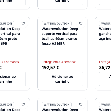
arrinho
carrinho
OLUTION
WATEREVOLUTION
WATER
lution Deep
Waterevolution Deep
Watere
ertical para
suporte vertical para
gancho
40cm preto
toalhas 40cm branco
aço in
16PR
fosco A216BR
 3-4 semanas
Entrega em 3-4 semanas
Entrega
€
192,57 €
36,72
cionar ao
Adicionar ao
A
arrinho
carrinho
OLUTION
WATEREVOLUTION
WATER
lution Deep
Waterevolution Deep
Watere