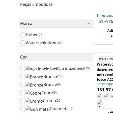
Peças Embutidas
Em estoqu
105,49 €
Marca
Adi
Huber
(26)
c
Waterevolution
(105)
Cor
WATEREV
Waterevo
Aço inoxidável
(29)
dispense
independ
Branco
(16)
fosco A2
Bronze
Em estoqu
(9)
151,37 
Cobre
(9)
Cromo
(25)
Gun metal
(9)
Adi