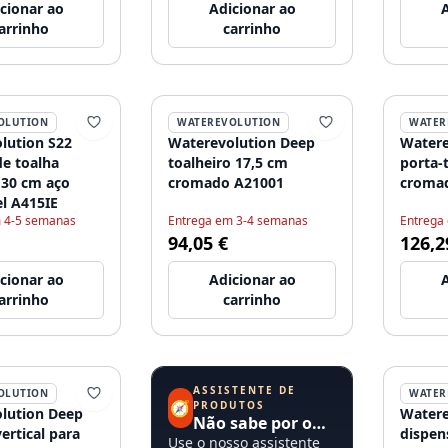
cionar ao
Adicionar ao
A
arrinho
carrinho
OLUTION
WATEREVOLUTION
WATER
lution S22
Waterevolution Deep
Watere
de toalha
toalheiro 17,5 cm
porta-
 30 cm aço
cromado A21001
croma
el A415IE
 4-5 semanas
Entrega em 3-4 semanas
Entrega
94,05 €
126,2
cionar ao
Adicionar ao
A
arrinho
carrinho
ASSISTENTE DE
OLUTION
WATER
🧭
PRODUTOS
lution Deep
Watere
Não sabe por onde começar?
ertical para
dispen
Use o nosso assistente