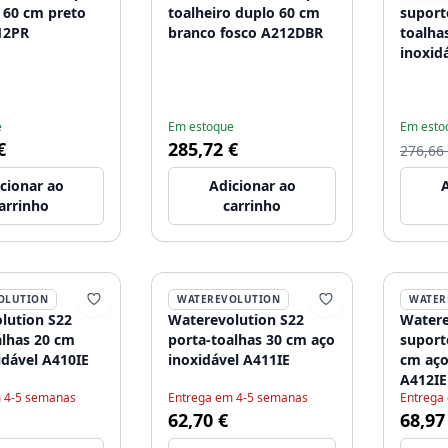
o 60 cm preto
toalheiro duplo 60 cm
suport
12PR
branco fosco A212DBR
toalha
inoxid
e
Em estoque
Em esto
€
285,72 €
276,66
cionar ao
Adicionar ao
A
arrinho
carrinho
OLUTION
WATEREVOLUTION
WATER
lution S22
Waterevolution S22
Watere
alhas 20 cm
porta-toalhas 30 cm aço
suport
idável A410IE
inoxidável A411IE
cm aço
A412IE
 4-5 semanas
Entrega em 4-5 semanas
Entrega
62,70 €
68,97