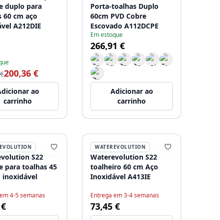
e duplo para
Porta-toalhas Duplo
s 60 cm aço
60cm PVD Cobre
ável A212DIE
Escovado A112DCPE
Em estoque
266,91 €
que
200,36 €
 €
dicionar ao
Adicionar ao
carrinho
carrinho
EVOLUTION
WATEREVOLUTION
volution S22
Waterevolution S22
e para toalhas 45
toalheiro 60 cm Aço
 inoxidável
Inoxidável A413IE
 em 4-5 semanas
Entrega em 3-4 semanas
 €
73,45 €