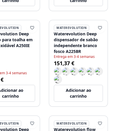
carrinho
carrinho
EVOLUTION
WATEREVOLUTION
volution Deep
Waterevolution Deep
 para toalha em
dispensador de sabão
oxidável A250IE
independente branco
fosco A225BR
Entrega em 3-4 semanas
151,37 €
 em 3-4 semanas
 €
dicionar ao
Adicionar ao
carrinho
carrinho
EVOLUTION
WATEREVOLUTION
volution Deep
Waterevolution flow