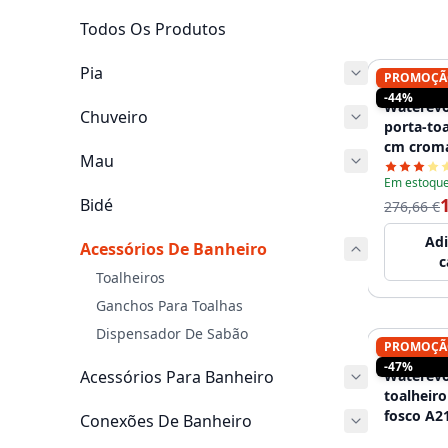
Todos Os Produtos
Pia
PROMOÇÃ
WATEREV
-44%
Waterevo
Chuveiro
porta-to
cm crom
Mau
Em estoqu
Bidé
276,66 €
Adi
Acessórios De Banheiro
c
Toalheiros
Ganchos Para Toalhas
Dispensador De Sabão
PROMOÇÃ
WATEREV
-47%
Acessórios Para Banheiro
Waterevo
toalheir
fosco A2
Conexões De Banheiro