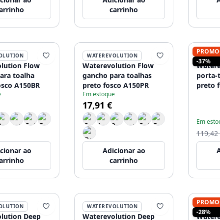
arrinho
carrinho
PROMO
OLUTION
WATEREVOLUTION
WATER
-37%
lution Flow
Waterevolution Flow
Watere
ara toalha
gancho para toalhas
porta-
osco A150BR
preto fosco A150PR
preto 
e
Em estoque
17,91 €
Em esto
119,42
cionar ao
Adicionar ao
A
arrinho
carrinho
PROMO
OLUTION
WATEREVOLUTION
WATER
-28%
lution Deep
Waterevolution Deep
Watere