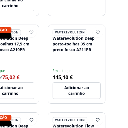
carrinho
ÇÃO
EVOLUTION
WATEREVOLUTION
volution Deep
Waterevolution Deep
toalhas 17,5 cm
porta-toalhas 35 cm
fosco A210PR
preto fosco A211PR
que
Em estoque
75,02 €
145,10 €
 €
dicionar ao
Adicionar ao
carrinho
carrinho
ÇÃO
EVOLUTION
WATEREVOLUTION
volution Deep
Waterevolution Flow