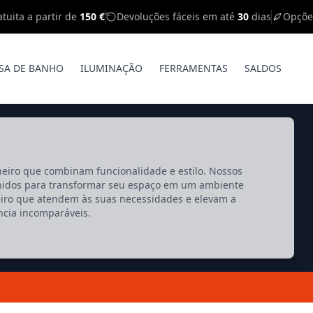
tuita a partir de
150 €
Devoluções fáceis em até
30
dias
Opçõe
SA DE BANHO
ILUMINAÇÃO
FERRAMENTAS
SALDOS
eiro que combinam funcionalidade e estilo. Nossos
hidos para transformar seu espaço em um ambiente
heiro que atendem às suas necessidades e elevam a
ncia incomparáveis.