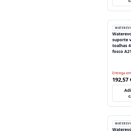
c
WATEREV
Waterevo
suporte v
toalhas 
fosco A2
Entrega em
192,57 
Adi
c
WATEREV
Waterevo