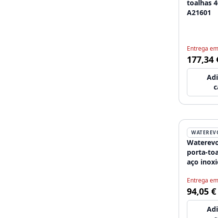
toalhas 
A21601
Entrega em
177,34 
Adi
c
WATEREV
Waterevo
porta-to
aço inox
Entrega em
94,05 €
Adi