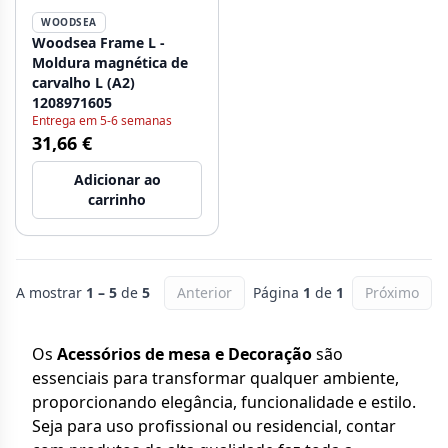
WOODSEA
Woodsea Frame L -
Moldura magnética de
carvalho L (A2)
1208971605
Entrega em 5-6 semanas
31,66 €
Adicionar ao
carrinho
A mostrar
1 – 5
de
5
Anterior
Página
1
de
1
Próximo
Os
Acessórios de mesa e Decoração
são
essenciais para transformar qualquer ambiente,
proporcionando elegância, funcionalidade e estilo.
Seja para uso profissional ou residencial, contar