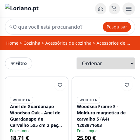
Pesquisar
Home
>
Cozinha
>
Acessórios de cozinha
>
Acessórios de mesa e Decoração
Filtro
WOODSEA
WOODSEA
Anel de Guardanapo
Woodsea Frame S -
Woodsea Oak - Anel de
Moldura magnética de
Guardanapo de
carvalho S (A4)
Carvalho 5x5 cm 2 peças
1208971603
Em estoque
Em estoque
1208971602
18,71 €
25,90 €