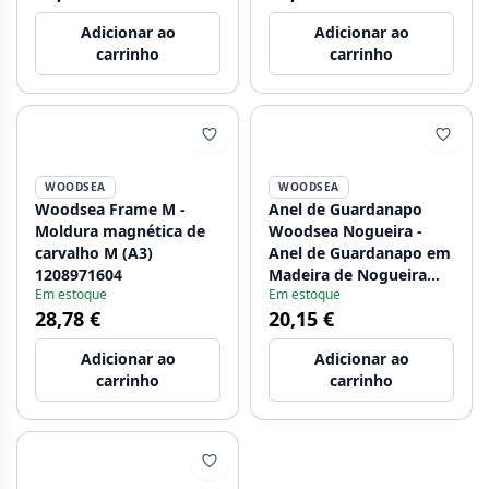
Adicionar ao
Adicionar ao
carrinho
carrinho
WOODSEA
WOODSEA
Woodsea Frame M -
Anel de Guardanapo
Moldura magnética de
Woodsea Nogueira -
carvalho M (A3)
Anel de Guardanapo em
1208971604
Madeira de Nogueira
Em estoque
Em estoque
5x5 cm 2 peças
28,78 €
20,15 €
1208971654
Adicionar ao
Adicionar ao
carrinho
carrinho