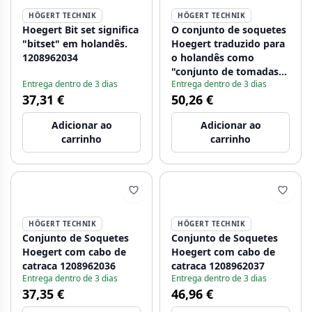
HÖGERT TECHNIK
HÖGERT TECHNIK
Hoegert Bit set significa
O conjunto de soquetes
"bitset" em holandês.
Hoegert traduzido para
1208962034
o holandês como
"conjunto de tomadas".
Entrega dentro de 3 dias
Entrega dentro de 3 dias
1208962035
37,31 €
50,26 €
Adicionar ao
Adicionar ao
carrinho
carrinho
HÖGERT TECHNIK
HÖGERT TECHNIK
Conjunto de Soquetes
Conjunto de Soquetes
Hoegert com cabo de
Hoegert com cabo de
catraca 1208962036
catraca 1208962037
Entrega dentro de 3 dias
Entrega dentro de 3 dias
37,35 €
46,96 €