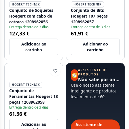
HÖGERT TECHNIK
HÖGERT TECHNIK
Conjunto de Soquetes
Conjunto de Bits
Hoegert com cabo de
Hoegert 107 peças
catraca 1208962056
1208962057
Entrega dentro de 3 dias
Entrega dentro de 3 dias
127,33 €
61,91 €
Adicionar ao
Adicionar ao
carrinho
carrinho
ASSISTENTE DE
🧭
PRODUTOS
Não sabe por onde começar?
Use o nosso assistente
HÖGERT TECHNIK
Conjunto de
inteligente de produtos,
Ferramentas Hoegert 13
leva menos de 60
peças 1208962058
segundos.
Entrega dentro de 3 dias
61,36 €
Adicionar ao
Assistente de