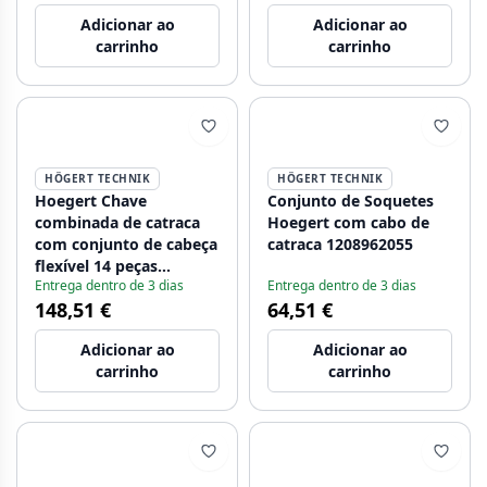
Adicionar ao
Adicionar ao
carrinho
carrinho
HÖGERT TECHNIK
HÖGERT TECHNIK
Hoegert Chave
Conjunto de Soquetes
combinada de catraca
Hoegert com cabo de
com conjunto de cabeça
catraca 1208962055
flexível 14 peças
Entrega dentro de 3 dias
Entrega dentro de 3 dias
espuma técnica
148,51 €
64,51 €
1208962054
Adicionar ao
Adicionar ao
carrinho
carrinho