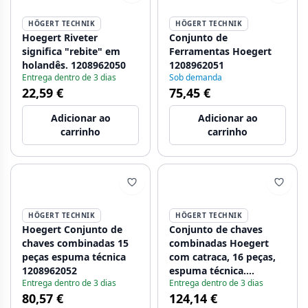
HÖGERT TECHNIK
HÖGERT TECHNIK
Hoegert Riveter
Conjunto de
significa "rebite" em
Ferramentas Hoegert
holandês. 1208962050
1208962051
Entrega dentro de 3 dias
Sob demanda
22,59 €
75,45 €
Adicionar ao
Adicionar ao
carrinho
carrinho
HÖGERT TECHNIK
HÖGERT TECHNIK
Hoegert Conjunto de
Conjunto de chaves
chaves combinadas 15
combinadas Hoegert
peças espuma técnica
com catraca, 16 peças,
1208962052
espuma técnica.
Entrega dentro de 3 dias
Entrega dentro de 3 dias
1208962053
80,57 €
124,14 €