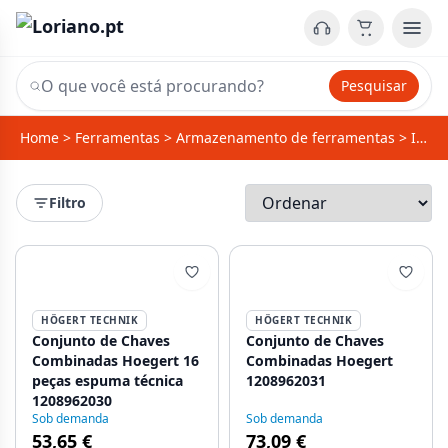
Pesquisar
Home
>
Ferramentas
>
Armazenamento de ferramentas
>
Inlays de ferramentas
Filtro
HÖGERT TECHNIK
HÖGERT TECHNIK
Conjunto de Chaves
Conjunto de Chaves
Combinadas Hoegert 16
Combinadas Hoegert
peças espuma técnica
1208962031
1208962030
Sob demanda
Sob demanda
53,65 €
73,09 €