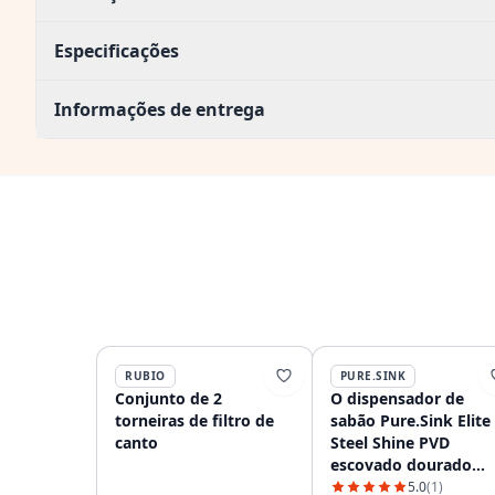
Especificações
Informações de entrega
RUBIO
PURE.SINK
Conjunto de 2
O dispensador de
torneiras de filtro de
sabão Pure.Sink Elite
canto
Steel Shine PVD
escovado dourado
PS9010-60
5.0
(1)