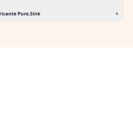
+
ricante Pure.Sink