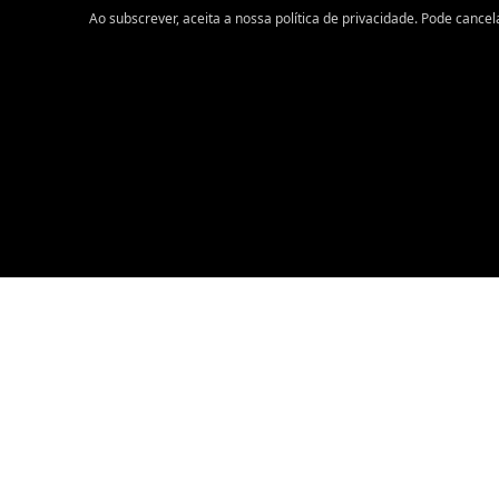
Ao subscrever, aceita a nossa política de privacidade. Pode canc