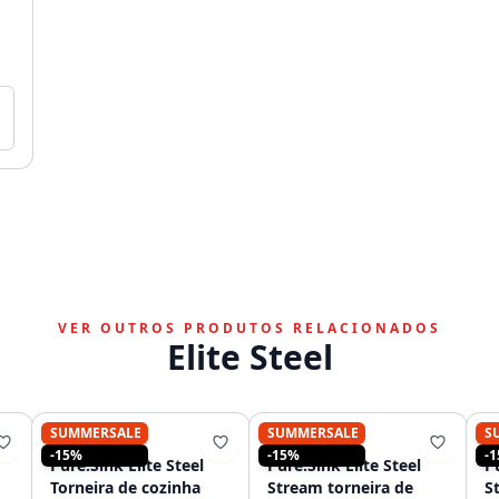
VER OUTROS PRODUTOS RELACIONADOS
Elite Steel
SUMMERSALE
SUMMERSALE
S
PURE.SINK
PURE.SINK
-15%
-15%
-
Pure.Sink Elite Steel
Pure.Sink Elite Steel
Pu
Torneira de cozinha
Stream torneira de
S