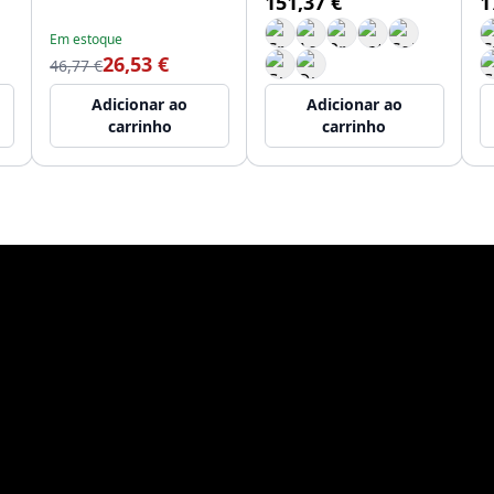
151,37 €
1
Em estoque
26,53 €
46,77 €
Adicionar ao
Adicionar ao
carrinho
carrinho