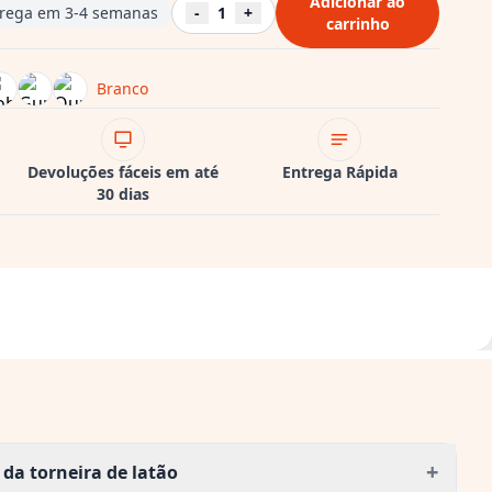
Adicionar ao
rega em 3-4 semanas
-
1
+
carrinho
Branco
Devoluções fáceis em até
Entrega Rápida
30 dias
+
da torneira de latão