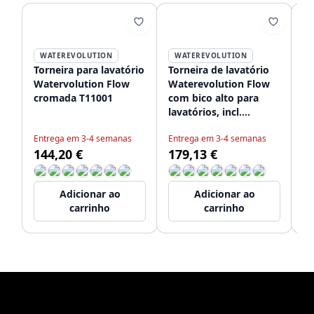
WATEREVOLUTION
WATEREVOLUTION
Torneira para lavatório
Torneira de lavatório
Wa
Watervolution Flow
Waterevolution Flow
To
cromada T11001
com bico alto para
e
lavatórios, incl.
co
tampão de clique
T1
Entrega em 3-4 semanas
Entrega em 3-4 semanas
En
cromado T11501
144,20 €
179,13 €
2
Adicionar ao
Adicionar ao
carrinho
carrinho