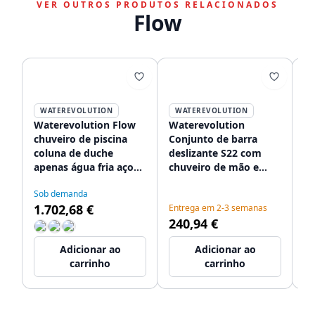
VER OUTROS PRODUTOS RELACIONADOS
Flow
WATEREVOLUTION
WATEREVOLUTION
Waterevolution Flow
Waterevolution
Wa
chuveiro de piscina
Conjunto de barra
po
coluna de duche
deslizante S22 com
to
apenas água fria aço
chuveiro de mão e
in
inoxidável escovado
tubagem de
Sob demanda
En
T145IE
alimentação em aço
1.702,68 €
4
Entrega em 2-3 semanas
inoxidável T4661IE
240,94 €
Adicionar ao
Adicionar ao
carrinho
carrinho